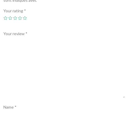
sont indiqués avec
*
Your rating
*
Your review
*
Name
*