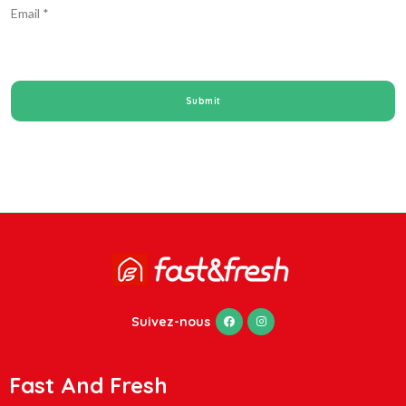
Email
*
Suivez-nous
Fast And Fresh