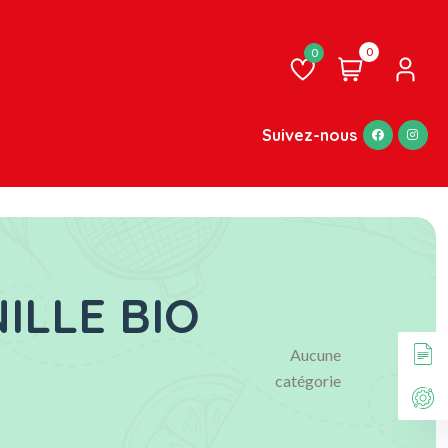
0
Liste
de
souhaits
Suivez-nous
ILLE BIO
Aucune
catégorie