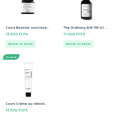
Cosrx Booster nourrissant
The Ordinary EUK 134 0,1 %
au rétinol 0,5 % The
30ml
13.000
FCFA
11.000
FCFA
Retinol
Ajouter au panier
Ajouter au panier
En stock
Cosrx Crème au rétinol
pur 0,1 % The Retinol 0.1
13.500
FCFA