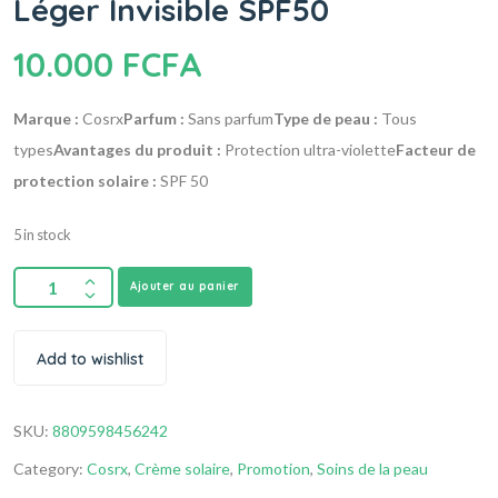
Léger Invisible SPF50
10.000
FCFA
Marque :
Cosrx
Parfum :
Sans parfum
Type de peau :
Tous
types
Avantages du produit :
Protection ultra-violette
Facteur de
protection solaire :
SPF 50
5 in stock
Ajouter au panier
Add to wishlist
SKU:
8809598456242
Category:
Cosrx
,
Crème solaire
,
Promotion
,
Soins de la peau