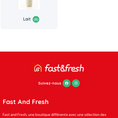
Lait
(8)
Suivez-nous
Fast And Fresh
Fast and Fresh, une boutique différente avec une sélection des