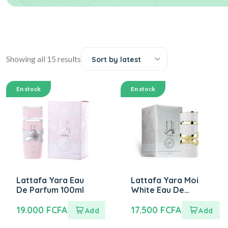
Showing all 15 results
Sort by latest
En stock
En stock
Lattafa Yara Eau
Lattafa Yara Moi
De Parfum 100ml
White Eau De
Parfum 100ml
19.000
FCFA
17.500
FCFA