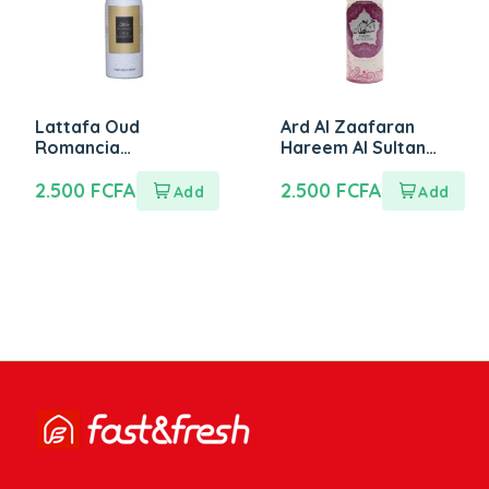
Lattafa Oud
Ard Al Zaafaran
Romancia
Hareem Al Sultan
Deodorant Body
Perfumed Body
Spray 200ml
2.500
FCFA
Spray 200ml
2.500
FCFA