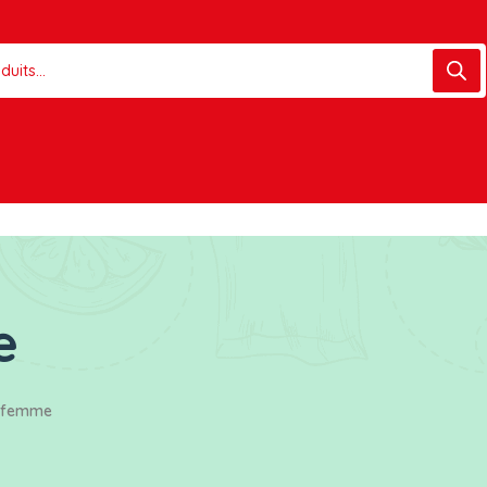
e
_femme