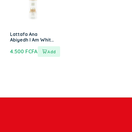
Lattafa Ana
Abiyedh I Am White
Poudree Perfumed
Body Spray 200ml
4.500
FCFA