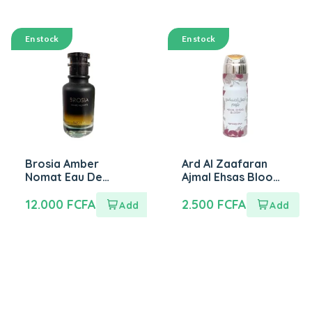
En stock
En stock
Brosia Amber
Ard Al Zaafaran
Nomat Eau De
Ajmal Ehsas Bloom
Parfum 100ml
Perfumed Spray
12.000
FCFA
200ml
2.500
FCFA