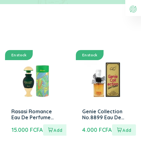
En stock
En stock
Rasasi Romance
Genie Collection
Eau De Perfume
No.8899 Eau De
45ml
Perfume 25ml
15.000
FCFA
4.000
FCFA