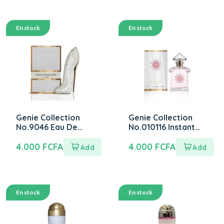
En stock
En stock
Genie Collection
Genie Collection
No.9046 Eau De
No.010116 Instant
Perfume 25ml
Magic Eau De
4.000
FCFA
Perfume 25ml
4.000
FCFA
En stock
En stock