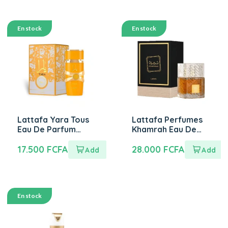
En stock
En stock
Lattafa Yara Tous
Lattafa Perfumes
Eau De Parfum
Khamrah Eau De
100ml
Parfum 100ml
17.500
FCFA
28.000
FCFA
En stock